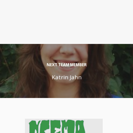
Wer wir sind
Entstehung von Neema e.V.
Projekte
Tansania
Burkina Faso
Indien
Kamerun
NEXT TEAM MEMBER
Kontakt
Katrin Jahn
Impressum