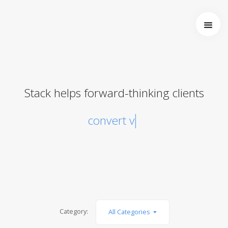
Startseite
Über uns
Wer wir sind
Entstehung von Neema e.V.
Stack helps forward-thinking clients
Projekte
Tansania
convert visit
Burkina Faso
Indien
Kamerun
Kontakt
Impressum
Category:
All Categories