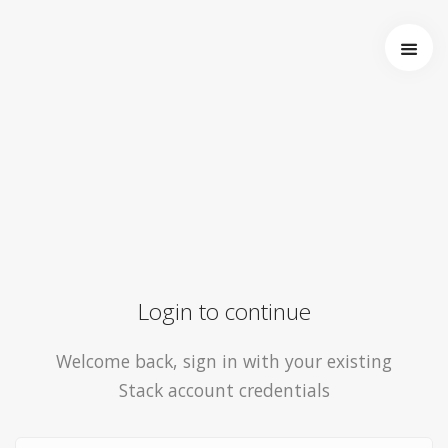
Startseite
Über uns
Wer wir sind
Entstehung von Neema e.V.
Projekte
Tansania
Burkina Faso
Indien
Kamerun
Login to continue
Kontakt
Impressum
Welcome back, sign in with your existing
Stack account credentials