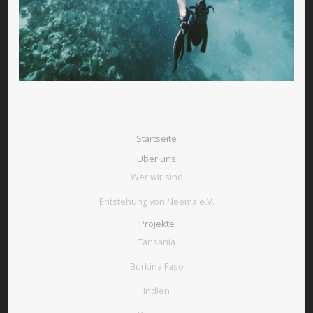
Startseite
Über uns
Wer wir sind
Entstehung von Neema e.V.
Projekte
Tansania
Burkina Faso
Indien