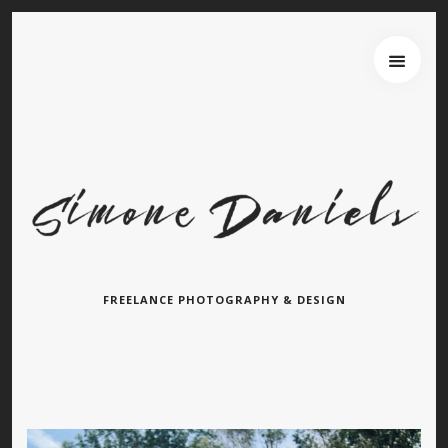
Startseite
Über uns
Wer wir sind
Entstehung von Neema e.V.
Projekte
Tansania
Burkina Faso
Indien
Kamerun
FREELANCE PHOTOGRAPHY & DESIGN
Kontakt
Impressum