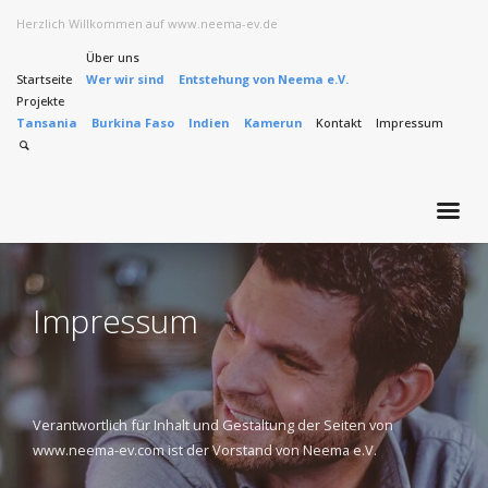
Herzlich Willkommen auf www.neema-ev.de
Über uns
Startseite
Wer wir sind
Entstehung von Neema e.V.
Projekte
Tansania
Burkina Faso
Indien
Kamerun
Kontakt
Impressum
Impressum
Verantwortlich für Inhalt und Gestaltung der Seiten von
www.neema-ev.com ist der Vorstand von Neema e.V.